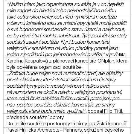
“Našim cílem jako organizátora soutěže je v co největší
míře zapojit do hledání toho nejvhodnějšího návrhu
také ostravskou veřejnost. Před vyhlášením soutěže
v červnu loňského roku se místní obyvatelé mohli podělit
o své hodnocení současného stavu území a navrhnout,
co by nová čtvrť mohla nabídnout. Tyto podněty se staly
součástí zadání soutěže. Nyní budou komentáře
veřejnosti k soutěžním návrhům předány porotě jako
jeden z podkladů pro její rozhodování o vítězi,”
vysvětlila
Karolína Koupalová z plánovací kanceláře ONplan, která
byla pověřena organizací soutěže.
„Žofinka bude nejen nová rezidenční čtvrť, ale důležitý
prvek skládanky, který dotvoří širší centrum Ostravy.
Soutěžní týmy proto musely věnovat velkou péči
návaznostem na okolí a návrhu veřejných prostranství,
které nová čtvrť nabídne širšímu okolí. I proto jsou pro
nás, porotce soutěže, důležité komentáře ze strany
veřejnosti, která bude místo využívat“
, popsal Filip Tittl,
předseda soutěžní poroty.
Do finále soutěže postoupily tři týmy: pražská kancelář
Pavel Hnilička Architects+Planners, sdružení českého