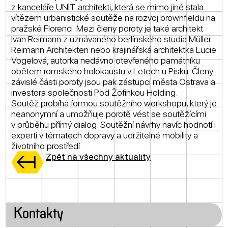
z kanceláře UNIT architekti, která se mimo jiné stala
vítězem urbanistické soutěže na rozvoj brownfieldu na
pražské Florenci. Mezi členy poroty je také architekt
Ivan Reimann z uznávaného berlínského studia Müller
Reimann Architekten nebo krajinářská architektka Lucie
Vogelová, autorka nedávno otevřeného památníku
obětem romského holokaustu v Letech u Písku. Členy
závislé části poroty jsou pak zástupci města Ostrava a
investora společnosti Pod Žofinkou Holding.
Soutěž probíhá formou soutěžního workshopu, který je
neanonymní a umožňuje porotě vést se soutěžícími
v průběhu přímý dialog. Soutěžní návrhy navíc hodnotí i
experti v tématech dopravy a udržitelné mobility a
životního prostředí.
Zpět na všechny aktuality
Kontakty