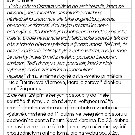
„Coby město Ostrava voláme po architektuře, která se
prosadí „nejen‘ kvalitou samotného návrhu a
následného zhotovení, ale také originalitou, jakousi
obecnou vstřícností vůči svým uživatelům nebo
celkovým a dlouhodobým obohacením podoby našeho
města. Dobře nastavené architektonické soutěže tak pro
nás z tohoto důvodu představují nezbytnost. Těší mě, že
právě v případě žofinky bylo z čeho vybírat, a jsem ráda,
že návrhy finalistů míří z našeho pohledu žádoucím
směrem. Teď už zbývá ‚jen‘ posoudit, který z nich
vyhovuje našim záměrům a podmínkám
nejlépe,“
shrnula náměstkyně ostravského primátora
Lucie Baránková Vilamová, která je zároveň členkou
soutěžní poroty.
Z celkem 29 přihlášených postoupily do finále
soutěže tři týmy. Jejich návrhy si veřejnost může
prohlédnout na webu soutěže
zofinka.cz
nebo na
výstavě umístěné od 11. dubna ve veřejném prostoru u
obchodního centra Forum Nová Karolina. Do 23. dubna
se navíc veřejnost může k jednotlivým návrhům vyjádřit
prostřednictvím online formuláře na webu soutěže.