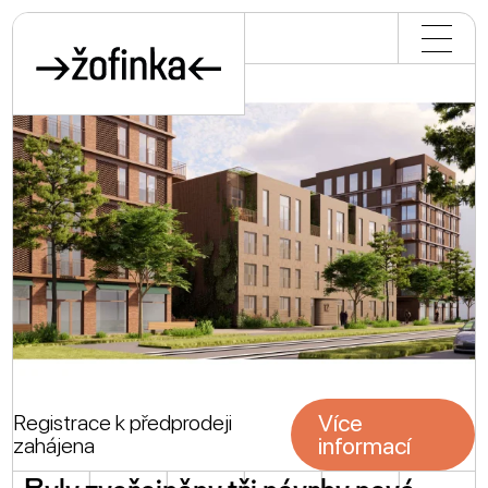
aktuality
masterplan
soutěž
historie
fotogalerie
Více
Registrace k předprodeji
informací
zahájena