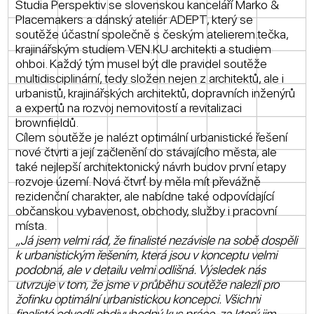
Studia Perspektiv se slovenskou kanceláří Marko &
Placemakers a dánský ateliér ADEPT, který se
soutěže účastní společně s českým atelierem.tečka,
krajinářským studiem VEN.KU architekti a studiem
ohboi. Každý tým musel být dle pravidel soutěže
multidisciplinární, tedy složen nejen z architektů, ale i
urbanistů, krajinářských architektů, dopravních inženýrů
a expertů na rozvoj nemovitostí a revitalizaci
brownfieldů.
Cílem soutěže je nalézt optimální urbanistické řešení
nové čtvrti a její začlenění do stávajícího města, ale
také nejlepší architektonický návrh budov první etapy
rozvoje území. Nová čtvrť by měla mít převážně
rezidenční charakter, ale nabídne také odpovídající
občanskou vybavenost, obchody, služby i pracovní
místa.
„Já jsem velmi rád, že finalisté nezávisle na sobě dospěli
k urbanistickým řešením, která jsou v konceptu velmi
podobná, ale v detailu velmi odlišná. Výsledek nás
utvrzuje v tom, že jsme v průběhu soutěže nalezli pro
žofinku optimální urbanistickou koncepci. Všichni
finalisté odvedli obdivuhodný kus práce, za který jim