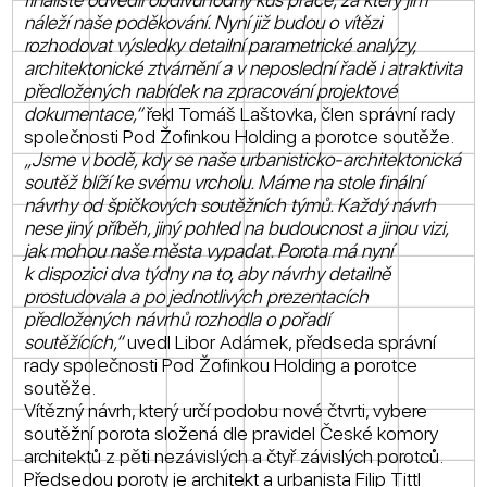
náleží naše poděkování. Nyní již budou o vítězi
rozhodovat výsledky detailní parametrické analýzy,
architektonické ztvárnění a v neposlední řadě i atraktivita
předložených nabídek na zpracování projektové
dokumentace,“
řekl Tomáš Laštovka, člen správní rady
společnosti Pod Žofinkou Holding a porotce soutěže.
„Jsme v bodě, kdy se naše urbanisticko-architektonická
soutěž blíží ke svému vrcholu. Máme na stole finální
návrhy od špičkových soutěžních týmů. Každý návrh
nese jiný příběh, jiný pohled na budoucnost a jinou vizi,
jak mohou naše města vypadat. Porota má nyní
k dispozici dva týdny na to, aby návrhy detailně
prostudovala a po jednotlivých prezentacích
předložených návrhů rozhodla o pořadí
soutěžících,“
uvedl Libor Adámek, předseda správní
rady společnosti Pod Žofinkou Holding a porotce
soutěže.
Vítězný návrh, který určí podobu nové čtvrti, vybere
soutěžní porota složená dle pravidel České komory
architektů z pěti nezávislých a čtyř závislých porotců.
Předsedou poroty je architekt a urbanista Filip Tittl