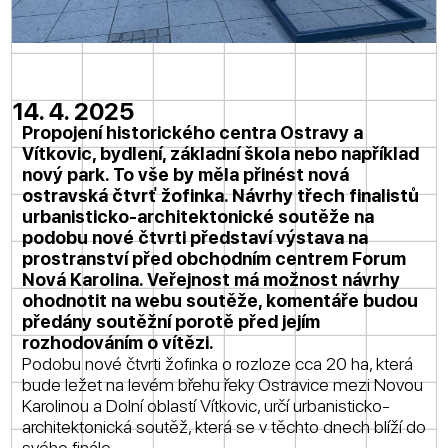
14. 4. 2025
Propojení historického centra Ostravy a
Vítkovic, bydlení, základní škola nebo například
nový park. To vše by měla přinést nová
ostravská čtvrť žofinka. Návrhy třech finalistů
urbanisticko-architektonické soutěže na
podobu nové čtvrti představí výstava na
prostranství před obchodním centrem Forum
Nová Karolina. Veřejnost má možnost návrhy
ohodnotit na webu soutěže, komentáře budou
předány soutěžní porotě před jejím
rozhodováním o vítězi.
Podobu nové čtvrti žofinka o rozloze cca 20 ha, která
bude ležet na levém břehu řeky Ostravice mezi Novou
Karolinou a Dolní oblastí Vítkovic, určí urbanisticko-
architektonická soutěž, která se v těchto dnech blíží do
svého finále.