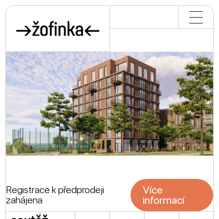
aktuality
masterplan
soutěž
historie
fotogalerie
Více
Registrace k předprodeji
informací
zahájena