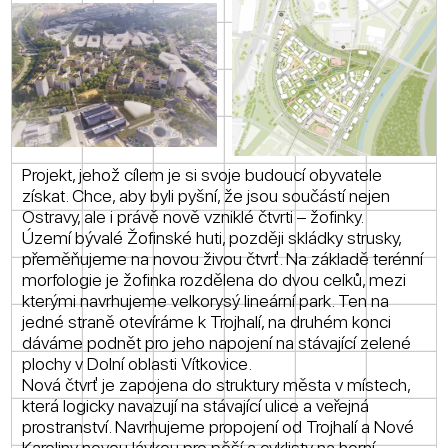
Projekt, jehož cílem je si svoje budoucí obyvatele
získat. Chce, aby byli pyšní, že jsou součástí nejen
Ostravy, ale i právě nově vzniklé čtvrti – žofinky.
Území bývalé Žofinské huti, později skládky strusky,
přeměňujeme na novou živou čtvrť. Na základě terénní
morfologie je žofinka rozdělena do dvou celků, mezi
kterými navrhujeme velkorysý lineární park. Ten na
jedné straně otevíráme k Trojhalí, na druhém konci
dáváme podnět pro jeho napojení na stávající zelené
plochy v Dolní oblasti Vítkovice.
Nová čtvrť je zapojena do struktury města v místech,
která logicky navazují na stávající ulice a veřejná
prostranství. Navrhujeme propojení od Trojhalí a Nové
Karoliny novou lávkou pro pěší a cyklisty na horní