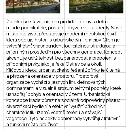
Žofinka se stává místem pro lidi – rodiny s dětmi,
mladé podnikatele, postarší obyvatele i studenty. Nové
místo pro život představuje moderní městskou čtvrť,
která spojuje historii s urbanistickými principy. Cílem je
vytvořit čtvrť s jasnou identitou, čitelnou strukturou a
příjemným prostředím pro všechny generace. Koncept
akcentuje udržitelnost, bezbariérovost a propojení s
přírodními prvky, jako je řeka Ostravice a okolí.
Klíčovou ideou urbanistického řešení žofinky je čitelná
a přirozená orientace v prostoru. Prostorová
organizace vychází z jasných linií, definovaných
dominantami a vizuálně srozumitelnými podněty, které
usnadňují pohyb a orientaci v území. Urbanistická
koncepce klade důraz na sociálně odpovědný přístup,
diverzifikaci bydlení a efektivní využití přírodních
charakteristik území, včetně terénu a stávající
vegetace. Tyto aspekty dohromady vytvářejí atraktivní
a funkční místo pro život.