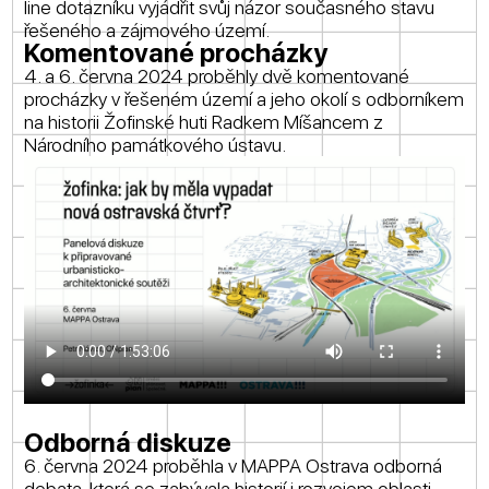
line dotazníku vyjádřit svůj názor současného stavu
řešeného a zájmového území.
Komentované procházky
4. a 6. června 2024 proběhly dvě komentované
procházky v řešeném území a jeho okolí s odborníkem
na historii Žofinské huti Radkem Míšancem z
Národního památkového ústavu.
Odborná diskuze
6. června 2024 proběhla v MAPPA Ostrava odborná
debata, která se zabývala historií i rozvojem oblasti