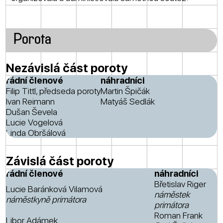
Porota
Nezávislá část poroty
řádní členové
náhradníci
Filip Tittl, předseda poroty
Martin Špičák
Ivan Reimann
Matyáš Sedlák
Dušan Ševela
Lucie Vogelová
Linda Obršálová
Závislá část poroty
řádní členové
náhradníci
Břetislav Riger
Lucie Baránková Vilamová
náměstek
náměstkyně primátora
primátora
Roman Frank
Libor Adámek