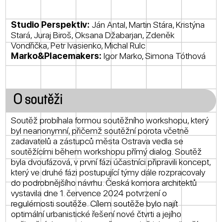
Studio Perspektiv:
Ján Antal, Martin Stára, Kristýna
Stará, Juraj Biroš, Oksana Džabarjan, Zdeněk
Vondřička, Petr Ivasienko, Michal Rulc
Marko&Placemakers:
Igor Marko, Simona Tóthová
O soutěži
Soutěž probíhala formou soutěžního workshopu, který
byl neanonymní, přičemž soutěžní porota včetně
zadavatelů a zástupců města Ostrava vedla se
soutěžícími během workshopu přímý dialog. Soutěž
byla dvoufázová, v první fázi účastníci připravili koncept,
který ve druhé fázi postupující týmy dále rozpracovaly
do podrobnějšího návrhu. Česká komora architektů
vystavila dne 1. července 2024 potvrzení o
regulérnosti soutěže. Cílem soutěže bylo najít
optimální urbanistické řešení nové čtvrti a jejího