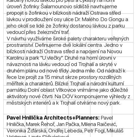
úroveň žofinky. Šalamounovo sídliště navrhujeme
propojit s žofinkou v blízkosti nádraží Ostrava střed
lávkou v prodloužení osy ulice Dr. Malého. Do Gongu a
jeho okolí se lidé ze žofinky dostanou lávkou z parku
vedoucí přes železniční trať.
V návrhu využíváme široké palety charakteru veřejných
prostranství. Definujeme dvě lokální centra. Jedno v
blízkosti nádraží Ostrava střed a napojení na Novou
Karolinu a park "U vlečky". Druhé na horní úrovni v
návaznosti na lávku vedoucí od Trojhalí a skryté v
druhém plánu od nové třídy Jedna míle. Od nádraží k
řece lze projít za 15 minut skrze prostory rozdílných
měřítek a charakterů. Blízké Trojhalí a národní kulturní
památku Dolní oblast Vítkovice vnímáme jako důležité
aktivátory nové čtvrti. Na DOV komponujeme výhledy z
městských interiérů a k Trojhalí otvíráme nový park.
Pavel Hnilička Architects+Planners:
Pavel
Hnilička, Marek Řehoř, Jan Pačka, Milena Raičević,
Veronika Žďárská, Ondřej Lebeda, Petr Fogl, Mikuláš
Valdman, Linda Skřivánková