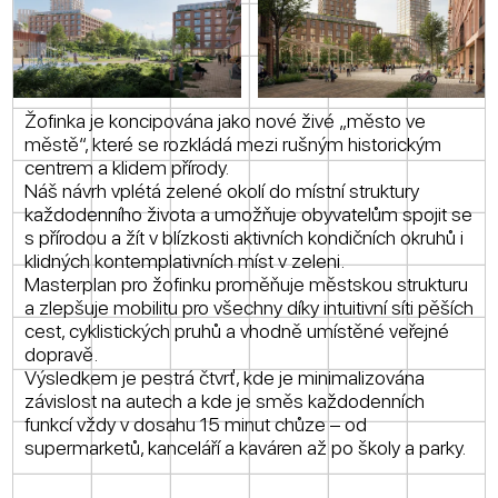
Žofinka je koncipována jako nové živé „město ve
městě“, které se rozkládá mezi rušným historickým
centrem a klidem přírody.
Náš návrh vplétá zelené okolí do místní struktury
každodenního života a umožňuje obyvatelům spojit se
s přírodou a žít v blízkosti aktivních kondičních okruhů i
klidných kontemplativních míst v zeleni.
Masterplan pro žofinku proměňuje městskou strukturu
a zlepšuje mobilitu pro všechny díky intuitivní síti pěších
cest, cyklistických pruhů a vhodně umístěné veřejné
dopravě.
Výsledkem je pestrá čtvrť, kde je minimalizována
závislost na autech a kde je směs každodenních
funkcí vždy v dosahu 15 minut chůze – od
supermarketů, kanceláří a kaváren až po školy a parky.