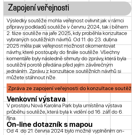
Zapojení veřejnosti
Výsledky soutěže mohla veřejnost ovlivnit jak v rámci
přípravy podkladů soutěže v červnu 2024, tak i během
2. fáze soutěže na jaře 2025, kdy proběhla konzultace
vybraných soutěžních návrhů. Od 11. do 23. dubna
2025 měla pak veřejnost možnost okomentovat
návrhy, které postoupily do finále soutěže. Všechny
komentáře byly následně shrnuty do zprávy, která byla
soutěžní porotě předána před jejím závěrečným
jednáním. Zprávu z konzultace soutěžních návrhů si
můžete stáhnout níže.
Zpráva ze zapojení veřejnosti do konzultace soutěžn
Venkovní výstava
V prostoru Nová Karolina Park byla umístěna výstava
průběhu soutěže, která byla k vidění od 16. září do 6.
října.
On-line dotazník s mapou
Od 4. do 21. června 2024 bylo možné vyplněním on-