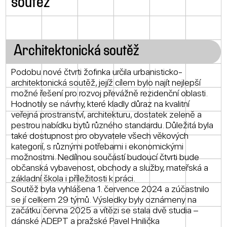
soutěž
Architektonická soutěž
Podobu nové čtvrti žofinka určila urbanisticko-
architektonická soutěž, jejíž cílem bylo najít nejlepší
možné řešení pro rozvoj převážně rezidenční oblasti.
Hodnotily se návrhy, které kladly důraz na kvalitní
veřejná prostranství, architekturu, dostatek zeleně a
pestrou nabídku bytů různého standardu. Důležitá byla
také dostupnost pro obyvatele všech věkových
kategorií, s různými potřebami i ekonomickými
možnostmi. Nedílnou součástí budoucí čtvrti bude
občanská vybavenost, obchody a služby, mateřská a
základní škola i příležitosti k práci.
Soutěž byla vyhlášena 1. července 2024 a zúčastnilo
se jí celkem 29 týmů. Výsledky byly oznámeny na
začátku června 2025 a vítězi se stala dvě studia –
dánské ADEPT a pražské Pavel Hnilička