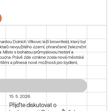
antou Dolních Vítkovic leží brownfield, který byl
ktarů nevyužitého území, ohraničené železniční
ka. Místo s bohatou průmyslovou historií a
ucna. Právě zde vznikne zcela nová městská
tvrtěmi a přinese nové možnosti pro bydlení,
15. 5. 2026
Přijďte diskutovat o