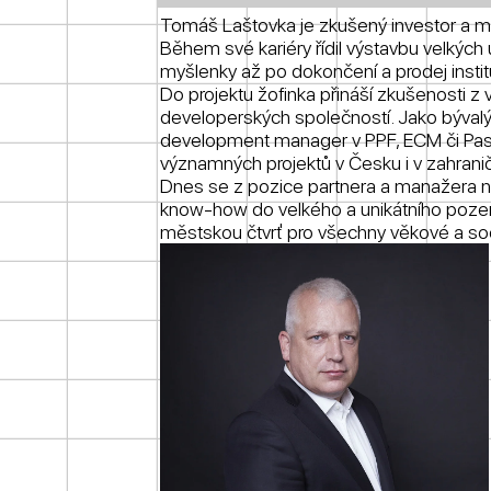
Tomáš Laštovka je zkušený investor a man
Během své kariéry řídil výstavbu velkých 
myšlenky až po dokončení a prodej insti
Do projektu žofinka přináší zkušenosti z 
developerských společností. Jako býval
development manager v PPF, ECM či Passe
významných projektů v Česku i v zahranič
Dnes se z pozice partnera a manažera na
know-how do velkého a unikátního pozemk
městskou čtvrť pro všechny věkové a soci