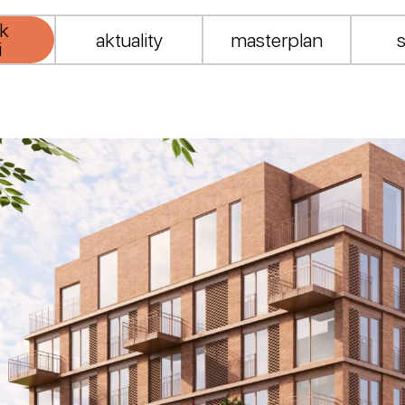
 k
aktuality
masterplan
i