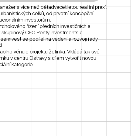
ažer s více než pětadvacetiletou realitní praxí.
urbanistických celků, od prvotní koncepční
tucionálním investorům.
vrcholového řízení předních investičních a
ý skupinový CEO Penty Investments a
rinvest se podílel na vedení a rozvoji řady
í.
plno věnuje projektu žofinka. Vkládá tak své
u v centru Ostravy s cílem vytvořit novou
ální kategorie.