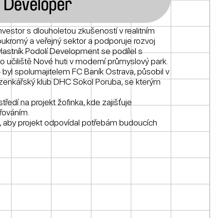
 | Developer
nvestor s dlouholetou zkušeností v realitním
kromý a veřejný sektor a podporuje rozvoj
astník Podolí Development se podílel s
čiliště Nové huti v moderní průmyslový park.
 byl spolumajitelem FC Baník Ostrava, působil v
enkářský klub DHC Sokol Poruba, se kterým
ředí na projekt žofinka, kde zajišťuje
ěřováním.
to, aby projekt odpovídal potřebám budoucích