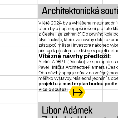
Architektonická sout
V létě 2024 byla vyhlášena mezinárodní u
cílem bylo najít nejlepší řešení pro tuto k
z Česka i ze zahraničí. Do prvního kola p
čtyři finalisté, kteří své návrhy dále rozp
zástupců města i investora nakonec vybra
přístup k prostoru, ale liší se v pojetí detai
Vítězné návrhy předložil:
Ateliér ADEPT (Dánsko) ve spolupráci s 
Pavel Hnilička Architects+Planners (Česk
Oba návrhy spojuje důraz na veřejný prost
měřítko výstavby. Následná jednání s ob
projektu a masterplan budou podle
Více o soutěži
Libor Adámek