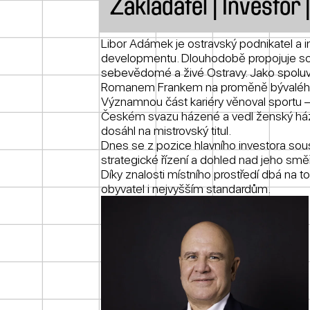
Zakladatel | Investor
Libor Adámek je ostravský podnikatel a i
developmentu. Dlouhodobě propojuje sou
sebevědomé a živé Ostravy. Jako spoluvl
Romanem Frankem na proměně bývalého u
Významnou část kariéry věnoval sportu –
Českém svazu házené a vedl ženský ház
dosáhl na mistrovský titul.
Dnes se z pozice hlavního investora soust
strategické řízení a dohled nad jeho sm
Díky znalosti místního prostředí dbá na 
obyvatel i nejvyšším standardům.