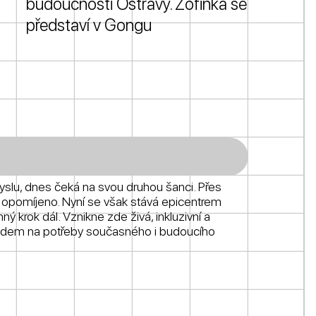
budoucnosti Ostravy. Žofinka se
představí v Gongu
yslu, dnes čeká na svou druhou šanci. Přes
 opomíjeno. Nyní se však stává epicentrem
 krok dál. Vznikne zde živá, inkluzivní a
hledem na potřeby současného i budoucího