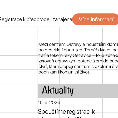
Více informací
Registrace k předprodeji zahájena
Mezi centrem Ostravy a industriální domin
po desetiletí opomíjen. Téměř dvacet he
tratí a tokem řeky Ostravice – to je žofin
zároveň obrovským potenciálem do budo
čtvrť, která propojí centrum s okolními č
podnikání i komunitní život.
Aktuality
16. 6. 2026
Spouštíme registraci k