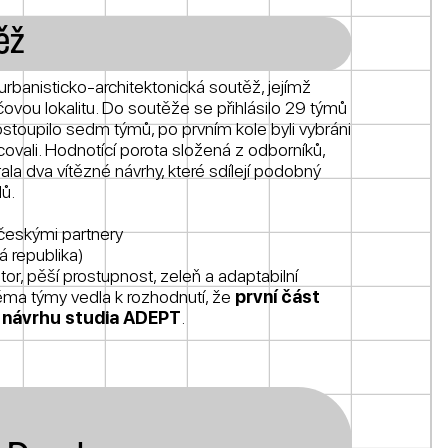
ěž
rbanisticko-architektonická soutěž, jejímž
líčovou lokalitu. Do soutěže se přihlásilo 29 týmů
ostoupilo sedm týmů, po prvním kole byli vybráni
racovali. Hodnotící porota složená z odborníků,
la dva vítězné návrhy, které sdílejí podobný
lů.
českými partnery
á republika)
or, pěší prostupnost, zeleň a adaptabilní
ěma týmy vedla k rozhodnutí, že
první část
 návrhu studia ADEPT
.