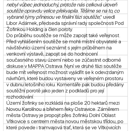
nebyl vůbec jednoduchý, protože nás celková úroveň
soutěže opravdu velice překvapila. Těšíme se na to, co
vybrané týmy přinesou ve finální fázi soutěže
,“ uvedl
Libor Adámek, předseda správní rady společnosti Pod
Žofinkou Holding a člen poroty.
Do průběhu soutěže se může zapojit také veřejnost.
Před vyhlášením soutěže se mohli místní obyvatelé a
návštěvníci území seznámit s jejím průběhem na
venkovní výstavě, zapojit se do hodnocení
současného stavu území nebo se zúčastnit odborné
diskuse v MAPPA Ostrava. Nyní ve druhé fázi soutěže
bude mít veřejnost možnost vyjádřit se k odevzdaným
návrhům, které budou vystaveny ve veřejném prostoru
v dubnu letošního roku. Komentáře pak budou předány
soutěžní porotě jako jeden z podkladů pro její
rozhodování.
Území žofinky se rozkládá na ploše 20 hektarů mezi
Novou Karolínou a břehem řeky Ostravice. Záměrem
města Ostravy je propojit přes žofinku Dolní Oblast
Vítkovice s centrem města novou městskou třídou, po
které povede i tramvajová trať, která se ve Vítkovicích