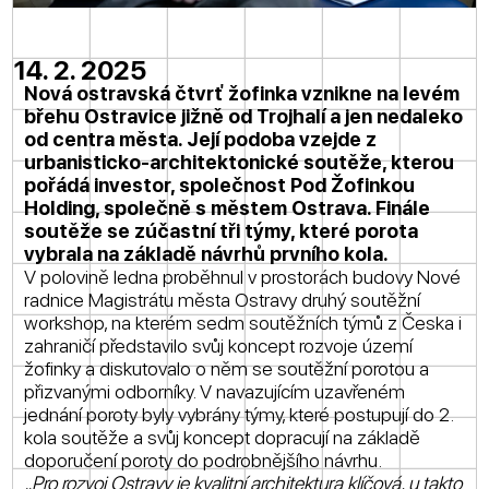
14. 2. 2025
Nová ostravská čtvrť žofinka vznikne na levém
břehu Ostravice jižně od Trojhalí a jen nedaleko
od centra města. Její podoba vzejde z
urbanisticko-architektonické soutěže, kterou
pořádá investor, společnost Pod Žofinkou
Holding, společně s městem Ostrava. Finále
soutěže se zúčastní tři týmy, které porota
vybrala na základě návrhů prvního kola.
V polovině ledna proběhnul v prostorách budovy Nové
radnice Magistrátu města Ostravy druhý soutěžní
workshop, na kterém sedm soutěžních týmů z Česka i
zahraničí představilo svůj koncept rozvoje území
žofinky a diskutovalo o něm se soutěžní porotou a
přizvanými odborníky. V navazujícím uzavřeném
jednání poroty byly vybrány týmy, které postupují do 2.
kola soutěže a svůj koncept dopracují na základě
doporučení poroty do podrobnějšího návrhu.
„Pro rozvoj Ostravy je kvalitní architektura klíčová, u takto