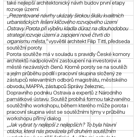
také nejlepší architektonický návrh budov první etapy
rozvoje území.
„Prezentované návrhy ukázaly širokou škálu kvalitních
urbanistických řešení klíčového rozvojového území
Ostravy. Porota při výběru kladla důraz na dlouhodobou
strategii rozvoje území a zapojení nové čtvrti do
organismu města,“
vysvětlil architekt Filip Tittl, předseda
soutěžní poroty.
Porota soutěže má v souladu s pravidly České komory
architektů nadpoloviční zastoupení na investorovi a
městě nezávislých členů. Kromě poroty se na soutěži
a jejím průběhu podílí i pracovní skupina složený ze
zástupců relevantních odborů magistrátu, městského
obvodu, MAPPA, zástupců Správy železnic,
Dopravního podniku Ostrava a expertů z Národního
památkové ústavu. Soutěž probíhá formou takzvaného
soutěžního workshopu, během kterého může porota i
pracovní skupina vést se soutěžními týmy v průběhu
workshopu přímý dialog.
„Jak vybrat ty nejlepší z nejlepších? To byla hlavní
otázka, která nás provázela při druhém soutěžním