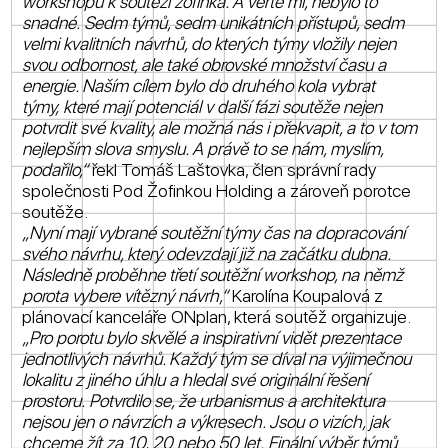
workshopu k soutěži žofinka. A věřte mi, nebylo to
snadné. Sedm týmů, sedm unikátních přístupů, sedm
velmi kvalitních návrhů, do kterých týmy vložily nejen
svou odbornost, ale také obrovské množství času a
energie. Naším cílem bylo do druhého kola vybrat
týmy, které mají potenciál v další fázi soutěže nejen
potvrdit své kvality, ale možná nás i překvapit, a to v tom
nejlepším slova smyslu. A právě to se nám, myslím,
podařilo,“
řekl Tomáš Laštovka, člen správní rady
společnosti Pod Žofinkou Holding a zároveň porotce
soutěže.
„Nyní mají vybrané soutěžní týmy čas na dopracování
svého návrhu, který odevzdají již na začátku dubna.
Následně proběhne třetí soutěžní workshop, na němž
porota vybere vítězný návrh,“
Karolína Koupalová z
plánovací kanceláře ONplan, která soutěž organizuje.
„Pro porotu bylo skvělé a inspirativní vidět prezentace
jednotlivých návrhů. Každý tým se díval na výjimečnou
lokalitu z jiného úhlu a hledal své originální řešení
prostoru. Potvrdilo se, že urbanismus a architektura
nejsou jen o návrzích a výkresech. Jsou o vizích, jak
chceme žít za 10, 20 nebo 50 let. Finální výběr týmů