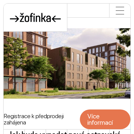
aktuality
masterplan
soutěž
historie
fotogalerie
Více
Registrace k předprodeji
informací
zahájena