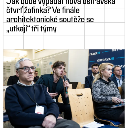
Jak bude vypadat nová ostravská
čtvrť žofinka? Ve finále
architektonické soutěže se
„utkají“ tři týmy