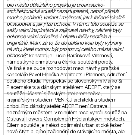
pro město důležitého projektu je urbanisticko-
architektonická soutěž nezastupitelná, neboť přináší
mnoho pohledů, variant i možností, jak k řešené lokalitě
přistupovat a jak ji lze uchopit. V rámci této soutěže se
sešly velmi inspirativní a zajímavé návrhy, některé byly
dokonce velmi odvážné. Lokalitu řešily neotřele a
originálně. Mám za to, že do dalšího kola byly vybrány
návrhy, které mohou být pro rozvoj celého města velmi
přínosné
,“ konstatuje Lucie Baránková Vilamová,
náměstkyně primátora a členka soutěžní poroty.
Ve finále se bude rozhodovat mezi návrhy pražské
kanceláře Pavel Hnilička Architects+Planners, sdružení
českého Studia Perspektiv se slovenskými Marko &
Placemakers a dánským ateliérem ADEPT, který se
soutěže účastní s českým atelierem.tečka,
krajinářským studiem VEN.KU architekti a studiem
ohboi. Pro dánský ateliér ADEPT není Ostrava
neznámým městem, v minulém roce vyhráli soutěž na
Ostrava Towers Complex při Frýdlantských mostech.
Cílem soutěže je nalézt optimální urbanistické řešení
nové čtvrti a jejího začlenění do stávajícího města, ale